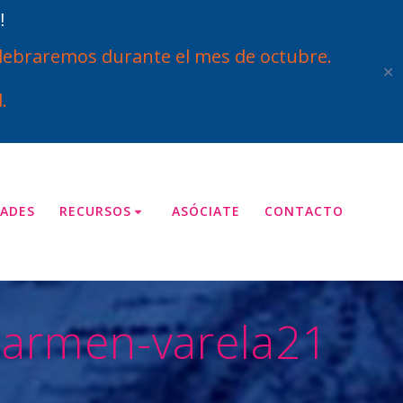
!
ebraremos durante el mes de octubre.
✕
.
ADES
RECURSOS
ASÓCIATE
CONTACTO
carmen-varela21