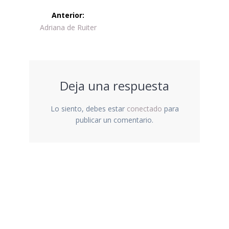
Navegación
Anterior:
de
Entrada
Adriana de Ruiter
anterior:
entradas
Deja una respuesta
Lo siento, debes estar
conectado
para
publicar un comentario.