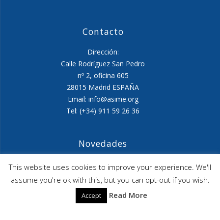
Contacto
Dirección:
Calle Rodríguez San Pedro
nº 2, oficina 605
28015 Madrid ESPAÑA
Email: info@asime.org
Tel: (+34) 911 59 26 36
Novedades
Agenda ASIME-Ultimo trimestre 2026
This website uses cookies to improve your experience. We'll
assume you're ok with this, but you can opt-out if you wish.
ASIME celebrará en diciembre una nueva edición de
Read More
Accept
sus jornadas
CAPITA SELECTA en Sustracción internacional de