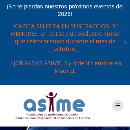
¡No te pierdas nuestros próximos eventos del
2026!
*CAPITA SELECTA EN SUSTRACCION DE
MENORES, un curso que exclusivo curso
que celebraremos durante el mes de
✕
octubre.
*JORNADAS ASIME. 3 y 4 de diciembre en
Madrid.
Saltar
al
contenido