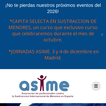
¡No te pierdas nuestros próximos eventos del
2026!
*CAPITA SELECTA EN SUSTRACCION DE
MENORES, un curso que exclusivo curso
que celebraremos durante el mes de
✕
octubre.
*JORNADAS ASIME. 3 y 4 de diciembre en
Madrid.