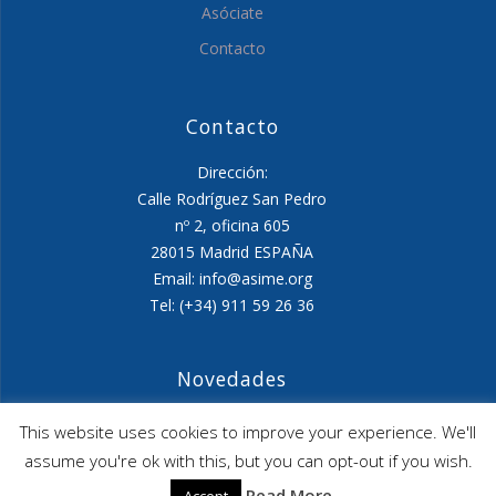
Asóciate
Contacto
Contacto
Dirección:
Calle Rodríguez San Pedro
nº 2, oficina 605
28015 Madrid ESPAÑA
Email: info@asime.org
Tel: (+34) 911 59 26 36
Novedades
Agenda ASIME-Ultimo trimestre 2026
This website uses cookies to improve your experience. We'll
assume you're ok with this, but you can opt-out if you wish.
ASIME celebrará en diciembre una nueva edición de
Read More