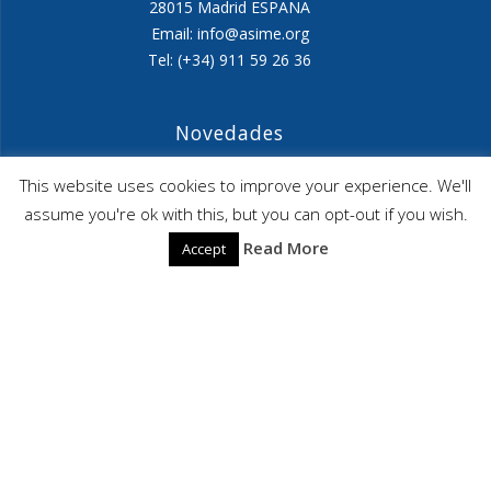
28015 Madrid ESPAÑA
Email: info@asime.org
Tel: (+34) 911 59 26 36
Novedades
Agenda ASIME-Ultimo trimestre 2026
This website uses cookies to improve your experience. We'll
assume you're ok with this, but you can opt-out if you wish.
ASIME celebrará en diciembre una nueva edición de
Read More
Accept
sus jornadas
CAPITA SELECTA en Sustracción internacional de
Menores
ASIME