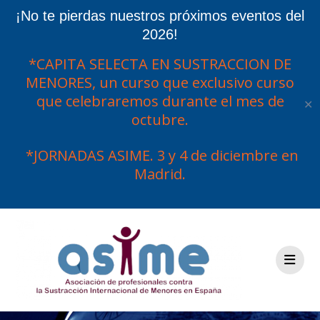
¡No te pierdas nuestros próximos eventos del
2026!
*CAPITA SELECTA EN SUSTRACCION DE
MENORES, un curso que exclusivo curso
que celebraremos durante el mes de
✕
octubre.
*JORNADAS ASIME. 3 y 4 de diciembre en
Madrid.
Saltar
al
contenido